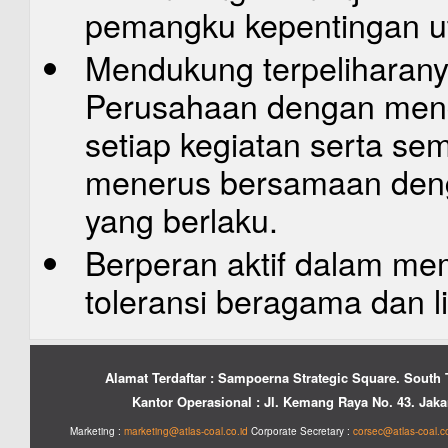
pemangku kepentingan u
Mendukung terpeliharan
Perusahaan dengan meng
setiap kegiatan serta se
menerus bersamaan den
yang berlaku.
Berperan aktif dalam me
toleransi beragama dan l
Alamat Terdaftar : Sampoerna Strategic Square. South 
Kantor Operasional : Jl. Kemang Raya No. 43. Jakar
Marketing :
marketing@atlas-coal.co.id
Corporate Secretary :
corsec@atlas-coal.co